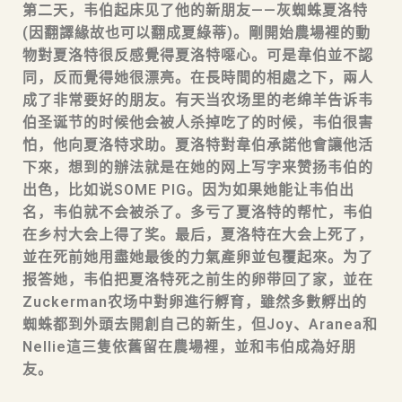
第二天，韦伯起床见了他的新朋友——灰蜘蛛夏洛特
(因翻譯緣故也可以翻成夏綠蒂)。剛開始農場裡的動
物對夏洛特很反感覺得夏洛特噁心。可是韋伯並不認
同，反而覺得她很漂亮。在長時間的相處之下，兩人
成了非常要好的朋友。有天当农场里的老绵羊告诉韦
伯圣诞节的时候他会被人杀掉吃了的时候，韦伯很害
怕，他向夏洛特求助。夏洛特對韋伯承諾他會讓他活
下來，想到的辦法就是在她的网上写字来赞扬韦伯的
出色，比如说SOME PIG。因为如果她能让韦伯出
名，韦伯就不会被杀了。多亏了夏洛特的帮忙，韦伯
在乡村大会上得了奖。最后，夏洛特在大会上死了，
並在死前她用盡她最後的力氣產卵並包覆起來。为了
报答她，韦伯把夏洛特死之前生的卵带回了家，並在
Zuckerman农场中對卵進行孵育，雖然多數孵出的
蜘蛛都到外頭去開創自己的新生，但Joy、Aranea和
Nellie這三隻依舊留在農場裡，並和韦伯成為好朋
友。